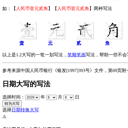
如：【
人民币壹元贰角
】【
人民币壹元贰角
】两种写法
壹
元
贰
角
以上是1.2大写的一笔一划写法，
笔顺笔画
写法，帮助一些不会
参考来源中国人民币银行《银发[1997]393号》文件，第6
日期大写的写法
选择时间：
年
月
日
选择
日期转换大写
⚠️