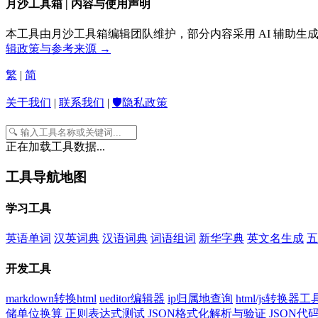
月沙工具箱 | 内容与使用声明
本工具由月沙工具箱编辑团队维护，部分内容采用 AI 辅助
辑政策与参考来源 →
繁
|
简
关于我们
|
联系我们
|
🛡️隐私政策
正在加载工具数据...
工具导航地图
学习工具
英语单词
汉英词典
汉语词典
词语组词
新华字典
英文名生成
五
开发工具
markdown转换html
ueditor编辑器
ip归属地查询
html/js转换器工
储单位换算
正则表达式测试
JSON格式化解析与验证
JSON