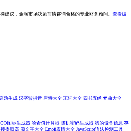
法律建议，金融市场决策前请咨询合格的专业财务顾问。
查看编
算题生成
汉字转拼音
唐诗大全
宋词大全
四书五经
元曲大全
ICO图标生成器
哈希值计算器
随机密码生成器
我的设备信息
存
l链接提取器
颜文字大全
Emoji表情大全
JavaScript语法检测工具