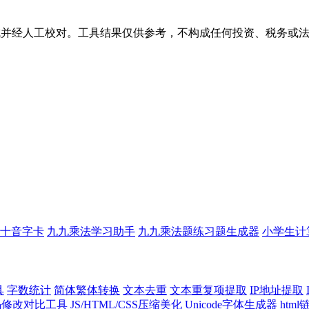
生成并经人工校对。工具结果仅供参考，不构成任何投资、税务或
十音字卡
九九乘法学习助手
九九乘法题练习题生成器
小学生计
具
字数统计
简体繁体转换
文本去重
文本重复项提取
IP地址提取
代码修改对比工具
JS/HTML/CSS压缩美化
Unicode字体生成器
htm