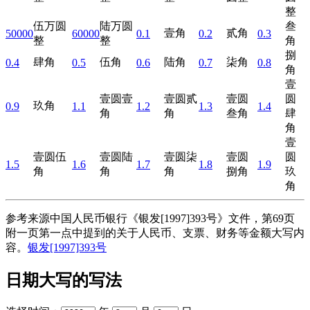
整
伍万圆
陆万圆
叁
壹角
贰角
50000
60000
0.1
0.2
0.3
整
整
角
捌
肆角
伍角
陆角
柒角
0.4
0.5
0.6
0.7
0.8
角
壹
壹圆壹
壹圆贰
壹圆
圆
玖角
0.9
1.1
1.2
1.3
1.4
角
角
叁角
肆
角
壹
壹圆伍
壹圆陆
壹圆柒
壹圆
圆
1.5
1.6
1.7
1.8
1.9
角
角
角
捌角
玖
角
参考来源中国人民币银行《银发[1997]393号》文件，第69页
附一页第一点中提到的关于人民币、支票、财务等金额大写内
容。
银发[1997]393号
日期大写的写法