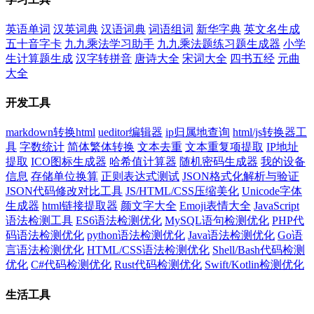
英语单词
汉英词典
汉语词典
词语组词
新华字典
英文名生成
五十音字卡
九九乘法学习助手
九九乘法题练习题生成器
小学
生计算题生成
汉字转拼音
唐诗大全
宋词大全
四书五经
元曲
大全
开发工具
markdown转换html
ueditor编辑器
ip归属地查询
html/js转换器工
具
字数统计
简体繁体转换
文本去重
文本重复项提取
IP地址
提取
ICO图标生成器
哈希值计算器
随机密码生成器
我的设备
信息
存储单位换算
正则表达式测试
JSON格式化解析与验证
JSON代码修改对比工具
JS/HTML/CSS压缩美化
Unicode字体
生成器
html链接提取器
颜文字大全
Emoji表情大全
JavaScript
语法检测工具
ES6语法检测优化
MySQL语句检测优化
PHP代
码语法检测优化
python语法检测优化
Java语法检测优化
Go语
言语法检测优化
HTML/CSS语法检测优化
Shell/Bash代码检测
优化
C#代码检测优化
Rust代码检测优化
Swift/Kotlin检测优化
生活工具