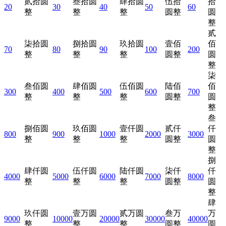
贰拾圆
叁拾圆
肆拾圆
伍拾
拾
20
30
40
50
60
整
整
整
圆整
圆
整
贰
柒拾圆
捌拾圆
玖拾圆
壹佰
佰
70
80
90
100
200
整
整
整
圆整
圆
整
柒
叁佰圆
肆佰圆
伍佰圆
陆佰
佰
300
400
500
600
700
整
整
整
圆整
圆
整
叁
捌佰圆
玖佰圆
壹仟圆
贰仟
仟
800
900
1000
2000
3000
整
整
整
圆整
圆
整
捌
肆仟圆
伍仟圆
陆仟圆
柒仟
仟
4000
5000
6000
7000
8000
整
整
整
圆整
圆
整
肆
玖仟圆
壹万圆
贰万圆
叁万
万
9000
10000
20000
30000
40000
整
整
整
圆整
圆