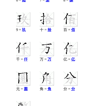
6 =
陆
7 =
柒
8 =
捌
9 =
玖
十 =
拾
百 =
佰
千 =
仟
万 =
万
亿 =
亿
元 =
圆
角 =
角
分 =
分