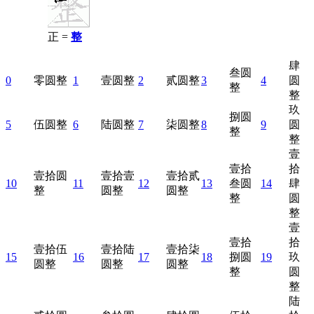
正 =
整
肆
叁圆
0
零圆整
1
壹圆整
2
贰圆整
3
4
圆
整
整
玖
捌圆
5
伍圆整
6
陆圆整
7
柒圆整
8
9
圆
整
整
壹
壹拾
拾
壹拾圆
壹拾壹
壹拾贰
10
11
12
13
叁圆
14
肆
整
圆整
圆整
整
圆
整
壹
壹拾
拾
壹拾伍
壹拾陆
壹拾柒
15
16
17
18
捌圆
19
玖
圆整
圆整
圆整
整
圆
整
陆