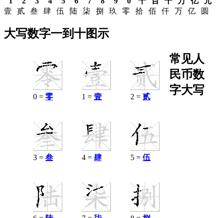
1
2
3
4
5
6
7
8
9
0
十
百
千
万
亿
元
壹
贰
叁
肆
伍
陆
柒
捌
玖
零
拾
佰
仟
万
亿
圆
大写数字一到十图示
常见人
民币数
字大写
0 =
零
1 =
壹
2 =
贰
3 =
叁
4 =
肆
5 =
伍