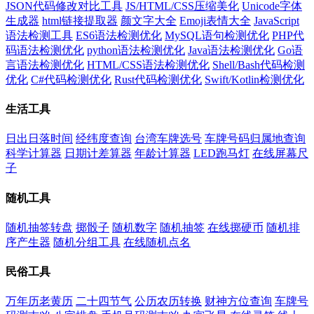
JSON代码修改对比工具
JS/HTML/CSS压缩美化
Unicode字体
生成器
html链接提取器
颜文字大全
Emoji表情大全
JavaScript
语法检测工具
ES6语法检测优化
MySQL语句检测优化
PHP代
码语法检测优化
python语法检测优化
Java语法检测优化
Go语
言语法检测优化
HTML/CSS语法检测优化
Shell/Bash代码检测
优化
C#代码检测优化
Rust代码检测优化
Swift/Kotlin检测优化
生活工具
日出日落时间
经纬度查询
台湾车牌选号
车牌号码归属地查询
科学计算器
日期计差算器
年龄计算器
LED跑马灯
在线屏幕尺
子
随机工具
随机抽签转盘
掷骰子
随机数字
随机抽签
在线掷硬币
随机排
序产生器
随机分组工具
在线随机点名
民俗工具
万年历老黄历
二十四节气
公历农历转换
财神方位查询
车牌号