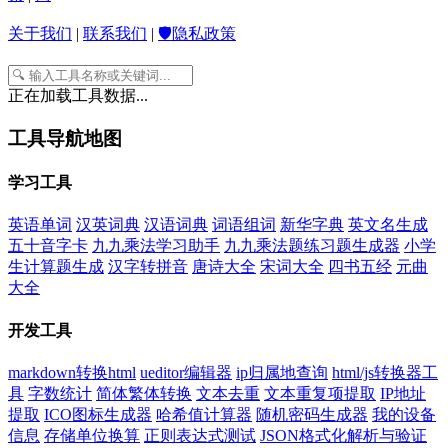
关于我们
|
联系我们
|
🛡️隐私政策
正在加载工具数据...
工具导航地图
学习工具
英语单词
汉英词典
汉语词典
词语组词
新华字典
英文名生成
五十音字卡
九九乘法学习助手
九九乘法题练习题生成器
小学
生计算题生成
汉字转拼音
唐诗大全
宋词大全
四书五经
元曲
大全
开发工具
markdown转换html
ueditor编辑器
ip归属地查询
html/js转换器工
具
字数统计
简体繁体转换
文本去重
文本重复项提取
IP地址
提取
ICO图标生成器
哈希值计算器
随机密码生成器
我的设备
信息
存储单位换算
正则表达式测试
JSON格式化解析与验证