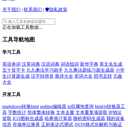
关于我们
|
联系我们
|
🛡️隐私政策
正在加载工具数据...
工具导航地图
学习工具
英语单词
汉英词典
汉语词典
词语组词
新华字典
英文名生成
五十音字卡
九九乘法学习助手
九九乘法题练习题生成器
小学
生计算题生成
汉字转拼音
唐诗大全
宋词大全
四书五经
元曲
大全
开发工具
markdown转换html
ueditor编辑器
ip归属地查询
html/js转换器工
具
字数统计
简体繁体转换
文本去重
文本重复项提取
IP地址
提取
ICO图标生成器
哈希值计算器
随机密码生成器
我的设备
信息
存储单位换算
正则表达式测试
JSON格式化解析与验证