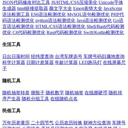
JSON代码修改对比工具
JS/HTML/CSS压缩美化
Unicode字体
生成器
html链接提取器
颜文字大全
Emoji表情大全
JavaScript
语法检测工具
ES6语法检测优化
MySQL语句检测优化
PHP代
码语法检测优化
python语法检测优化
Java语法检测优化
Go语
言语法检测优化
HTML/CSS语法检测优化
Shell/Bash代码检测
优化
C#代码检测优化
Rust代码检测优化
Swift/Kotlin检测优化
生活工具
日出日落时间
经纬度查询
台湾车牌选号
车牌号码归属地查询
科学计算器
日期计差算器
年龄计算器
LED跑马灯
在线屏幕尺
子
随机工具
随机抽签转盘
掷骰子
随机数字
随机抽签
在线掷硬币
随机排
序产生器
随机分组工具
在线随机点名
民俗工具
万年历老黄历
二十四节气
公历农历转换
财神方位查询
车牌号