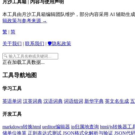
月沙工具箱 | 内容与使用声明
本工具由月沙工具箱编辑团队维护，部分内容采用 AI 辅助
辑政策与参考来源 →
繁
|
简
关于我们
|
联系我们
|
🛡️隐私政策
正在加载工具数据...
工具导航地图
学习工具
英语单词
汉英词典
汉语词典
词语组词
新华字典
英文名生成
五
开发工具
markdown转换html
ueditor编辑器
ip归属地查询
html/js转换器工
储单位换算
正则表达式测试
JSON格式化解析与验证
JSON