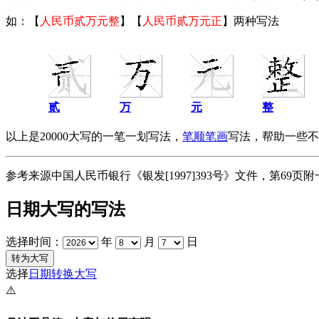
如：【
人民币贰万元整
】【
人民币贰万元正
】两种写法
贰
万
元
整
以上是20000大写的一笔一划写法，
笔顺笔画
写法，帮助一些不
参考来源中国人民币银行《银发[1997]393号》文件，第6
日期大写的写法
选择时间：
年
月
日
选择
日期转换大写
⚠️