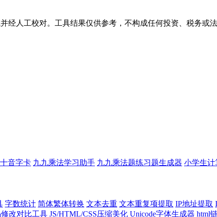
生成并经人工校对。工具结果仅供参考，不构成任何投资、税务或
十音字卡
九九乘法学习助手
九九乘法题练习题生成器
小学生计
具
字数统计
简体繁体转换
文本去重
文本重复项提取
IP地址提取
代码修改对比工具
JS/HTML/CSS压缩美化
Unicode字体生成器
htm