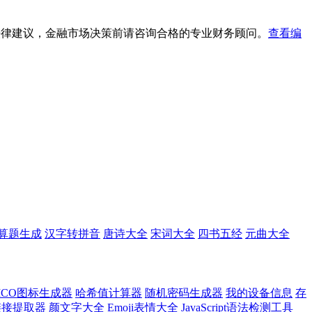
法律建议，金融市场决策前请咨询合格的专业财务顾问。
查看编
算题生成
汉字转拼音
唐诗大全
宋词大全
四书五经
元曲大全
ICO图标生成器
哈希值计算器
随机密码生成器
我的设备信息
存
l链接提取器
颜文字大全
Emoji表情大全
JavaScript语法检测工具