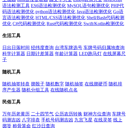
语法检测工具
ES6语法检测优化
MySQL语句检测优化
PHP代
码语法检测优化
python语法检测优化
Java语法检测优化
Go语
言语法检测优化
HTML/CSS语法检测优化
Shell/Bash代码检测
优化
C#代码检测优化
Rust代码检测优化
Swift/Kotlin检测优化
生活工具
日出日落时间
经纬度查询
台湾车牌选号
车牌号码归属地查询
科学计算器
日期计差算器
年龄计算器
LED跑马灯
在线屏幕尺
子
随机工具
随机抽签转盘
掷骰子
随机数字
随机抽签
在线掷硬币
随机排
序产生器
随机分组工具
在线随机点名
民俗工具
万年历老黄历
二十四节气
公历农历转换
财神方位查询
车牌号
码测吉凶
八字排盘
手机号码测吉凶
九宫飞星
在线灵签
线上
掷筊
称骨算命
红沙日查询