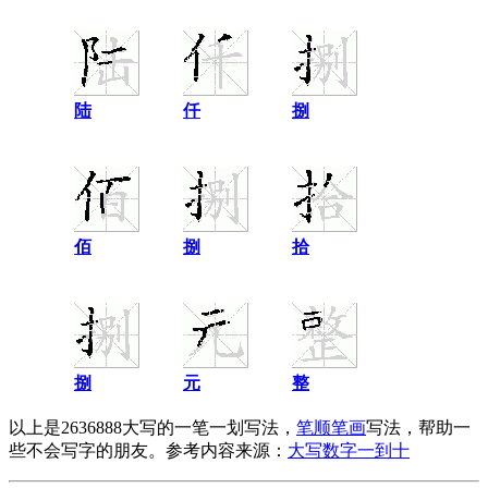
陆
仟
捌
佰
捌
拾
捌
元
整
以上是2636888大写的一笔一划写法，
笔顺笔画
写法，帮助一
些不会写字的朋友。参考内容来源：
大写数字一到十