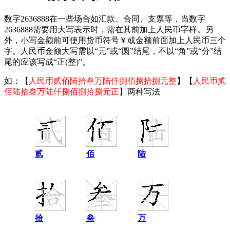
数字2636888在一些场合如汇款、合同、支票等，当数字
2636888需要用大写表示时，需在其前加上人民币字样。另
外，小写金额前可使用货币符号￥或金额前面加上人民币三个
字。人民币金额大写需以“元”或“圆”结尾，不以“角”或“分”结
尾的应该写成“正(整)”。
如：【
人民币贰佰陆拾叁万陆仟捌佰捌拾捌元整
】【
人民币贰
佰陆拾叁万陆仟捌佰捌拾捌元正
】两种写法
贰
佰
陆
拾
叁
万