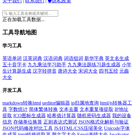
关于我们
|
联系我们
|
🛡️隐私政策
正在加载工具数据...
工具导航地图
学习工具
英语单词
汉英词典
汉语词典
词语组词
新华字典
英文名生成
五十音字卡
九九乘法学习助手
九九乘法题练习题生成器
小学
生计算题生成
汉字转拼音
唐诗大全
宋词大全
四书五经
元曲
大全
开发工具
markdown转换html
ueditor编辑器
ip归属地查询
html/js转换器工
具
字数统计
简体繁体转换
文本去重
文本重复项提取
IP地址
提取
ICO图标生成器
哈希值计算器
随机密码生成器
我的设备
信息
存储单位换算
正则表达式测试
JSON格式化解析与验证
JSON代码修改对比工具
JS/HTML/CSS压缩美化
Unicode字体
生成器
html链接提取器
颜文字大全
Emoji表情大全
JavaScript