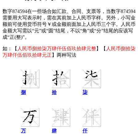
数字874594在一些场合如汇款、合同、支票等，当数字874594
需要用大写表示时，需在其前加上人民币字样。另外，小写金
额前可使用货币符号￥或金额前面加上人民币三个字。人民币
金额大写需以“元”或“圆”结尾，不以“角”或“分”结尾的应该写
成“正(整)”。
如：【
人民币捌拾柒万肆仟伍佰玖拾肆元整
】【
人民币捌拾柒
万肆仟伍佰玖拾肆元正
】两种写法
捌
拾
柒
万
肆
仟