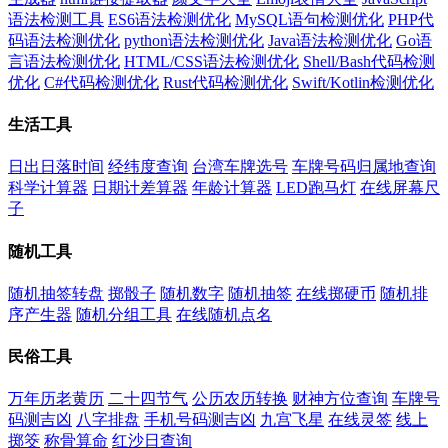
语法检测工具
ES6语法检测优化
MySQL语句检测优化
PHP代
码语法检测优化
python语法检测优化
Java语法检测优化
Go语
言语法检测优化
HTML/CSS语法检测优化
Shell/Bash代码检测
优化
C#代码检测优化
Rust代码检测优化
Swift/Kotlin检测优化
生活工具
日出日落时间
经纬度查询
台湾车牌选号
车牌号码归属地查询
科学计算器
日期计差算器
年龄计算器
LED跑马灯
在线屏幕尺
子
随机工具
随机抽签转盘
掷骰子
随机数字
随机抽签
在线掷硬币
随机排
序产生器
随机分组工具
在线随机点名
民俗工具
万年历老黄历
二十四节气
公历农历转换
财神方位查询
车牌号
码测吉凶
八字排盘
手机号码测吉凶
九宫飞星
在线灵签
线上
掷筊
称骨算命
红沙日查询