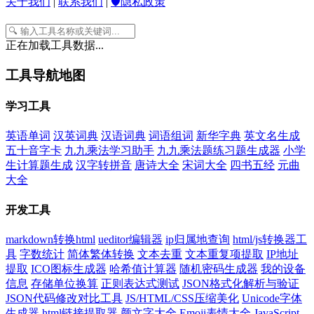
关于我们
|
联系我们
|
🛡️隐私政策
正在加载工具数据...
工具导航地图
学习工具
英语单词
汉英词典
汉语词典
词语组词
新华字典
英文名生成
五十音字卡
九九乘法学习助手
九九乘法题练习题生成器
小学
生计算题生成
汉字转拼音
唐诗大全
宋词大全
四书五经
元曲
大全
开发工具
markdown转换html
ueditor编辑器
ip归属地查询
html/js转换器工
具
字数统计
简体繁体转换
文本去重
文本重复项提取
IP地址
提取
ICO图标生成器
哈希值计算器
随机密码生成器
我的设备
信息
存储单位换算
正则表达式测试
JSON格式化解析与验证
JSON代码修改对比工具
JS/HTML/CSS压缩美化
Unicode字体
生成器
html链接提取器
颜文字大全
Emoji表情大全
JavaScript