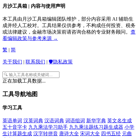
月沙工具箱 | 内容与使用声明
本工具由月沙工具箱编辑团队维护，部分内容采用 AI 辅助生
成并经人工校对。工具结果仅供参考，不构成任何投资、税务
或法律建议，金融市场决策前请咨询合格的专业财务顾问。
查
看编辑政策与参考来源 →
繁
|
简
关于我们
|
联系我们
|
🛡️隐私政策
正在加载工具数据...
工具导航地图
学习工具
英语单词
汉英词典
汉语词典
词语组词
新华字典
英文名生成
五十音字卡
九九乘法学习助手
九九乘法题练习题生成器
小学
生计算题生成
汉字转拼音
唐诗大全
宋词大全
四书五经
元曲