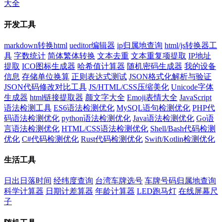
大全
开发工具
markdown转换html
ueditor编辑器
ip归属地查询
html/js转换器工
具
字数统计
简体繁体转换
文本去重
文本重复项提取
IP地址
提取
ICO图标生成器
哈希值计算器
随机密码生成器
我的设备
信息
存储单位换算
正则表达式测试
JSON格式化解析与验证
JSON代码修改对比工具
JS/HTML/CSS压缩美化
Unicode字体
生成器
html链接提取器
颜文字大全
Emoji表情大全
JavaScript
语法检测工具
ES6语法检测优化
MySQL语句检测优化
PHP代
码语法检测优化
python语法检测优化
Java语法检测优化
Go语
言语法检测优化
HTML/CSS语法检测优化
Shell/Bash代码检测
优化
C#代码检测优化
Rust代码检测优化
Swift/Kotlin检测优化
生活工具
日出日落时间
经纬度查询
台湾车牌选号
车牌号码归属地查询
科学计算器
日期计差算器
年龄计算器
LED跑马灯
在线屏幕尺
子